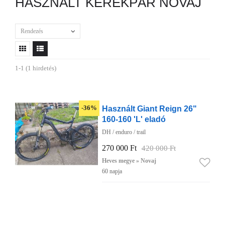
HASZNÁLT KERÉKPÁR NOVAJ
Rendezés
1-1 (1 hirdetés)
Használt Giant Reign 26"
-36%
160-160 'L' eladó
DH / enduro / trail
270 000 Ft
420 000 Ft
Heves megye » Novaj
60 napja