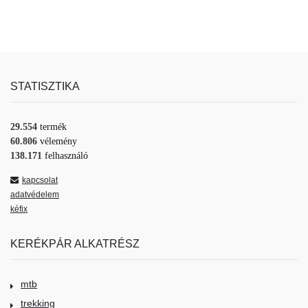
STATISZTIKA
29.554
termék
60.806
vélemény
138.171
felhasználó
kapcsolat
adatvédelem
kéfix
KERÉKPÁR ALKATRÉSZ
mtb
trekking