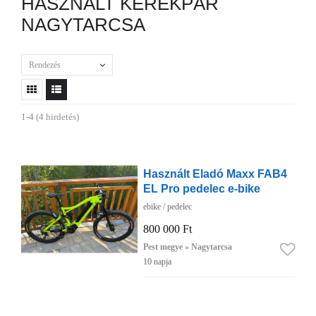
HASZNÁLT KERÉKPÁR
NAGYTARCSA
Rendezés
1-4 (4 hirdetés)
Használt Eladó Maxx FAB4
EL Pro pedelec e-bike
ebike / pedelec
800 000 Ft
Pest megye » Nagytarcsa
10 napja