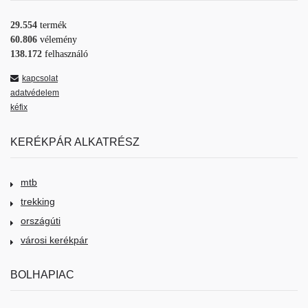
29.554
termék
60.806
vélemény
138.172
felhasználó
kapcsolat
adatvédelem
kéfix
KERÉKPÁR ALKATRÉSZ
mtb
trekking
országúti
városi kerékpár
BOLHAPIAC