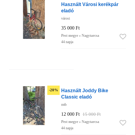
Használt Városi kerékpár
eladó
városi
35 000 Ft
Pest megye » Nagytarcsa
44 napja
Használt Joddy Bike
-20%
Classic eladó
mtb
12 000 Ft
15 000 Ft
Pest megye » Nagytarcsa
44 napja