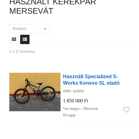
HASZNÁLT KERÉKPÁR
MERSEVÁT
Rendezés
1-1 (1 hirdetés)
Használt Specialized S-
Works Kenevo SL eladó
ebike / pedelec
1 850 000 Ft
Vas megye » Mersevát
60 napja