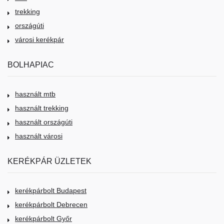
trekking
országúti
városi kerékpár
BOLHAPIAC
használt mtb
használt trekking
használt országúti
használt városi
KERÉKPÁR ÜZLETEK
kerékpárbolt Budapest
kerékpárbolt Debrecen
kerékpárbolt Győr