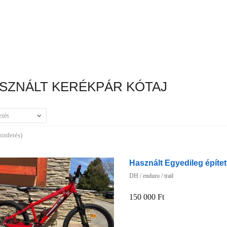
SZNÁLT KERÉKPÁR KÓTAJ
ezés
hirdetés)
Használt Egyedileg épített
DH / enduro / trail
150 000 Ft