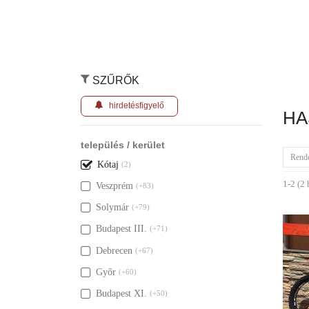
SZŰRŐK
hirdetésfigyelő
HA
település / kerület
Rend
Kótaj
(2)
1-2 (2 
Veszprém
(+83)
Solymár
(+79)
Budapest III.
(+71)
Debrecen
(+67)
Győr
(+60)
Budapest XI.
(+50)