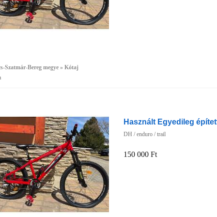
cs-Szatmár-Bereg megye » Kótaj
a
Használt Egyedileg épített
DH / enduro / trail
150 000 Ft