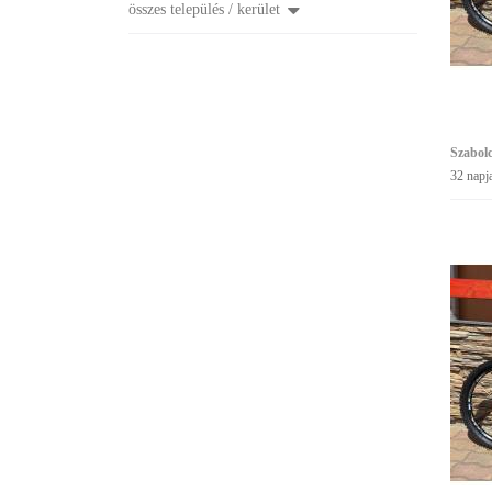
összes település / kerület
Szabol
32 napj