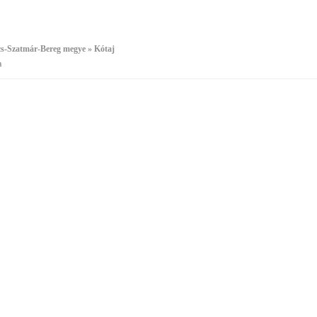
cs-Szatmár-Bereg megye » Kótaj
a