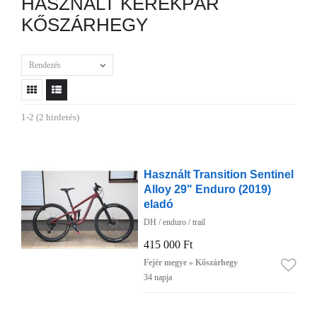
HASZNÁLT KERÉKPÁR
KŐSZÁRHEGY
Rendezés
1-2 (2 hirdetés)
Használt Transition Sentinel
Alloy 29" Enduro (2019)
eladó
DH / enduro / trail
415 000 Ft
Fejér megye » Kőszárhegy
34 napja