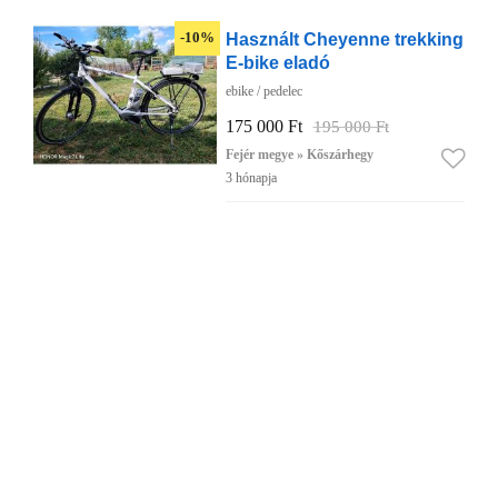
Használt Cheyenne trekking
-10%
E-bike eladó
ebike / pedelec
175 000 Ft
195 000 Ft
Fejér megye » Kőszárhegy
3 hónapja