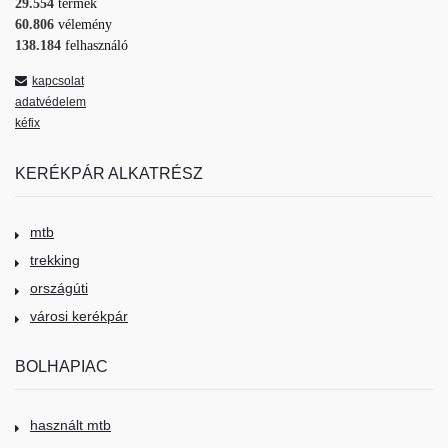
29.554
termék
60.806
vélemény
138.184
felhasználó
kapcsolat
adatvédelem
kéfix
KERÉKPÁR ALKATRÉSZ
mtb
trekking
országúti
városi kerékpár
BOLHAPIAC
használt mtb