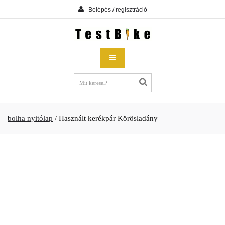
Belépés / regisztráció
bolha nyitólap
/
Használt kerékpár Körösladány