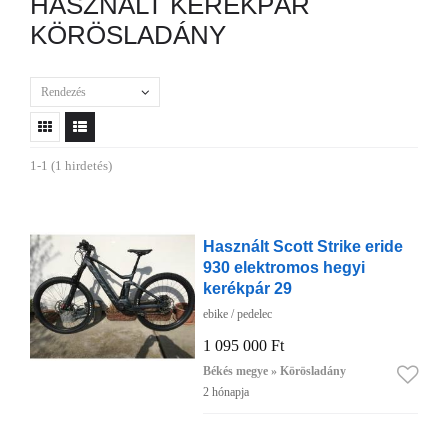
HASZNÁLT KERÉKPÁR
KÖRÖSLADÁNY
Rendezés
1-1 (1 hirdetés)
Használt Scott Strike eride
930 elektromos hegyi
kerékpár 29
ebike / pedelec
1 095 000 Ft
Békés megye » Körösladány
2 hónapja