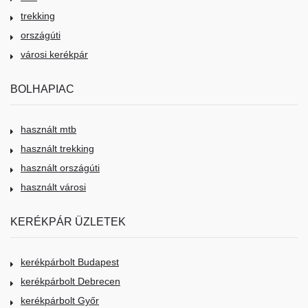
trekking
országúti
városi kerékpár
BOLHAPIAC
használt mtb
használt trekking
használt országúti
használt városi
KERÉKPÁR ÜZLETEK
kerékpárbolt Budapest
kerékpárbolt Debrecen
kerékpárbolt Győr