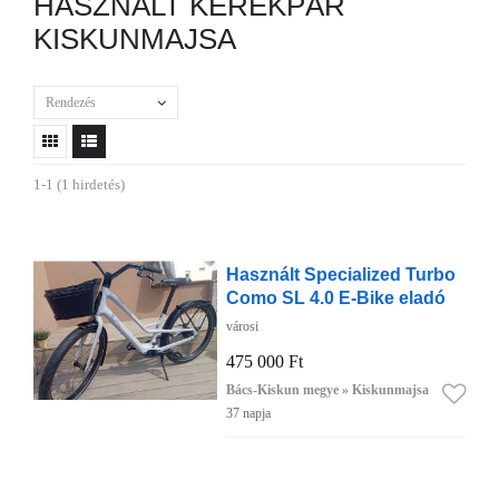
HASZNÁLT KERÉKPÁR
KISKUNMAJSA
Rendezés
1-1 (1 hirdetés)
Használt Specialized Turbo
Como SL 4.0 E-Bike eladó
városi
475 000 Ft
Bács-Kiskun megye » Kiskunmajsa
37 napja