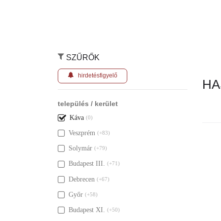
SZŰRŐK
hirdetésfigyelő
HA
település / kerület
Káva
(0)
Veszprém
(+83)
Nincs ily
Solymár
(+79)
Budapest III.
(+71)
Debrecen
(+67)
Győr
(+58)
Budapest XI.
(+50)