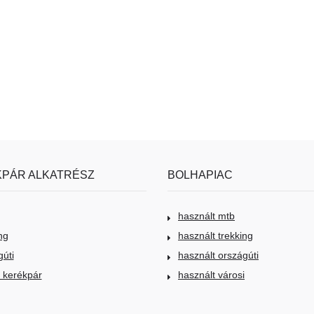
PÁR ALKATRÉSZ
BOLHAPIAC
használt mtb
ng
használt trekking
gúti
használt országúti
i kerékpár
használt városi