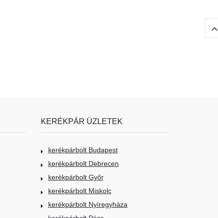
KERÉKPÁR ÜZLETEK
kerékpárbolt Budapest
kerékpárbolt Debrecen
kerékpárbolt Győr
kerékpárbolt Miskolc
kerékpárbolt Nyíregyháza