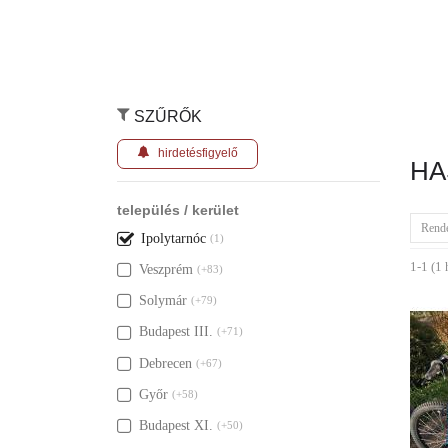
SZŰRŐK
hirdetésfigyelő
HA
település / kerület
Rend
Ipolytarnóc
(1)
1-1 (1 
Veszprém
(+83)
Solymár
(+79)
Budapest III.
(+71)
Debrecen
(+67)
Győr
(+58)
Budapest XI.
(+50)