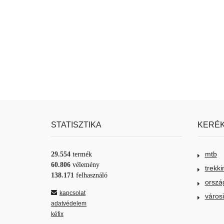
STATISZTIKA
KERÉK
mtb
29.554
termék
60.806
vélemény
trekki
138.171
felhasználó
orszá
kapcsolat
város
adatvédelem
kéfix