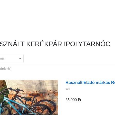
SZNÁLT KERÉKPÁR IPOLYTARNÓC
ezés
hirdetés)
Használt Eladó márkás Roc
mtb
35 000 Ft