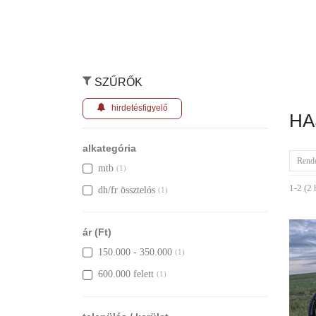
SZŰRŐK
hirdetésfigyelő
HA
alkategória
Rend
mtb
(1)
1-2 (2 
dh/fr össztelós
(1)
ár (Ft)
150.000 - 350.000
(1)
600.000 felett
(1)