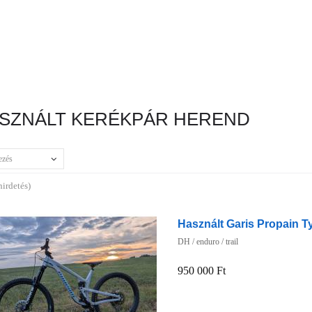
SZNÁLT KERÉKPÁR HEREND
ezés
hirdetés)
Használt Garis Propain T
DH / enduro / trail
950 000 Ft