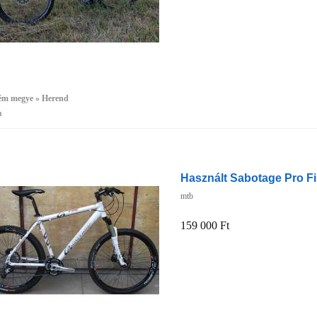
ém megye » Herend
a
Használt Sabotage Pro Fi
mtb
159 000 Ft