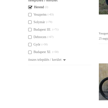
település / kerület
Herend
(2)
Veszprém
(+83)
Solymár
(+79)
Budapest III.
(+71)
Veszpr
Debrecen
(+67)
25 napj
Győr
(+58)
Budapest XI.
(+50)
összes település / kerület