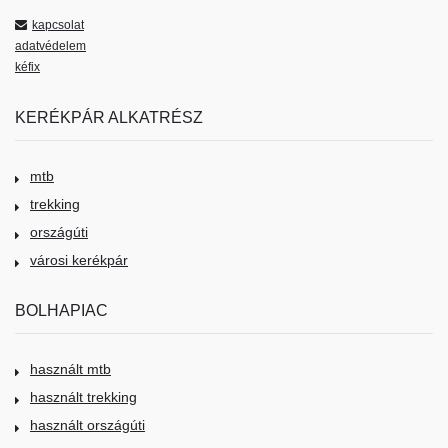
kapcsolat
adatvédelem
kéfix
KERÉKPÁR ALKATRÉSZ
mtb
trekking
országúti
városi kerékpár
BOLHAPIAC
használt mtb
használt trekking
használt országúti