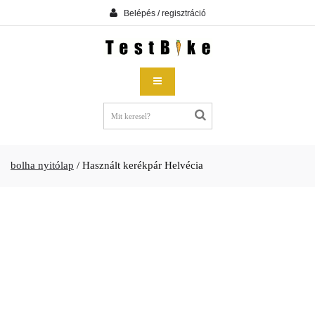
Belépés / regisztráció
bolha nyitólap
/
Használt kerékpár Helvécia