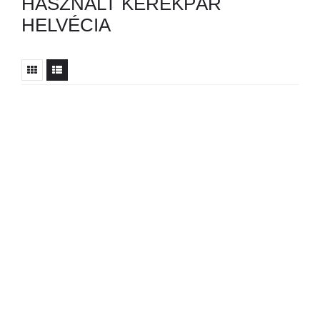
HASZNÁLT KERÉKPÁR
HELVÉCIA
Nincs ilyen hirdetés