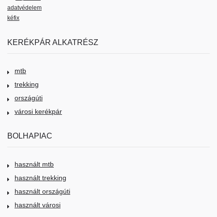
adatvédelem
kéfix
KERÉKPÁR ALKATRÉSZ
mtb
trekking
országúti
városi kerékpár
BOLHAPIAC
használt mtb
használt trekking
használt országúti
használt városi