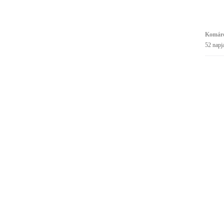
Komáro
52 napj