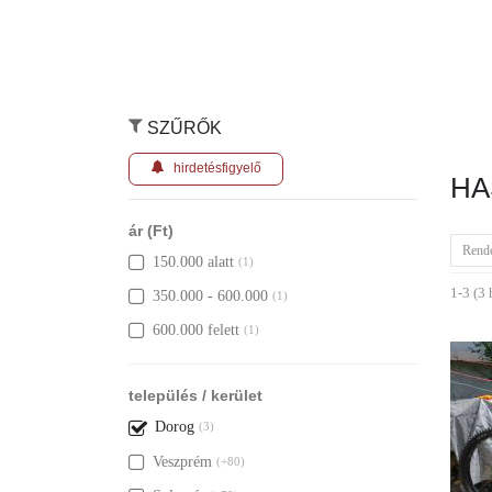
SZŰRŐK
hirdetésfigyelő
HA
ár (Ft)
Rend
150.000 alatt
(1)
1-3 (3 
350.000 - 600.000
(1)
600.000 felett
(1)
település / kerület
Dorog
(3)
Veszprém
(+80)