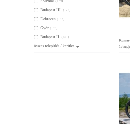
Solymár
(+79)
Budapest III.
(+72)
Debrecen
(+67)
Győr
(+56)
Budapest II.
(+51)
Komáro
összes település / kerület
18 napj