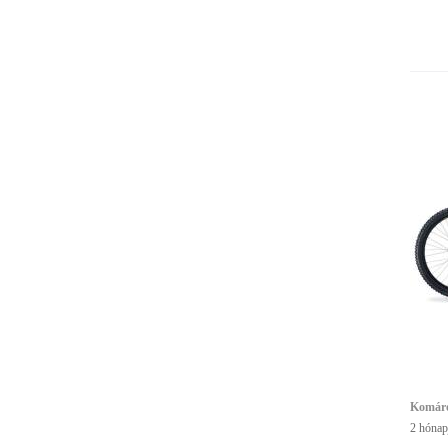
Komáro
2 hónap