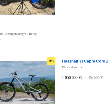
m-Esztergom megye » Dorog
a
Használt Yt Capra Core 2
-9%
DH / enduro / trail
1 050 000 Ft
1 150 000 Ft