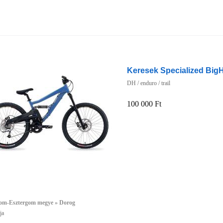
Keresek Specialized BigH
DH / enduro / trail
100 000 Ft
m-Esztergom megye » Dorog
ja