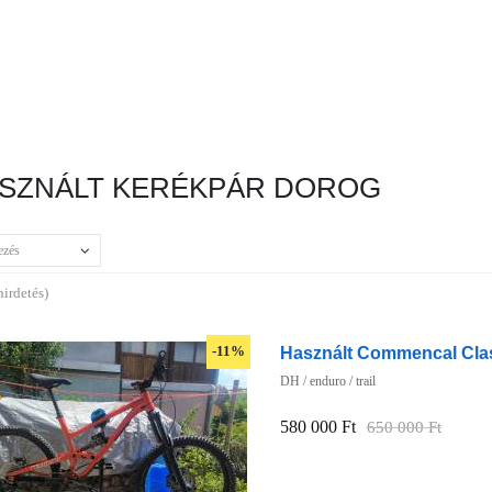
SZNÁLT KERÉKPÁR DOROG
ezés
hirdetés)
Használt Commencal Cla
-11%
DH / enduro / trail
580 000 Ft
650 000 Ft