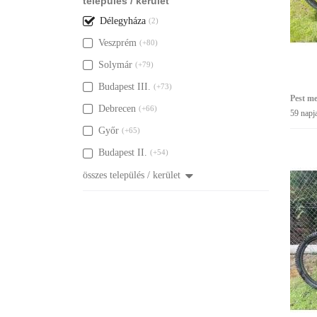
település / kerület
Délegyháza
(2)
Veszprém
(+80)
Solymár
(+79)
Budapest III.
(+73)
Pest me
Debrecen
(+66)
59 napj
Győr
(+65)
Budapest II.
(+54)
összes település / kerület