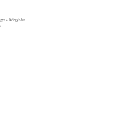
gye » Délegyháza
a