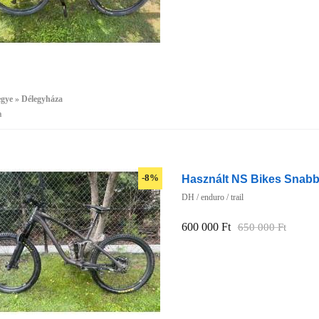
gye » Délegyháza
a
Használt NS Bikes Snabb
-8%
DH / enduro / trail
600 000 Ft
650 000 Ft