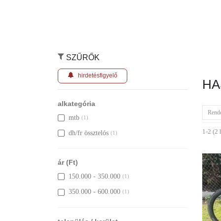
SZŰRŐK
hirdetésfigyelő
HA
alkategória
Rend
mtb
(1)
1-2 (2 
dh/fr össztelós
(1)
ár (Ft)
150.000 - 350.000
(1)
350.000 - 600.000
(1)