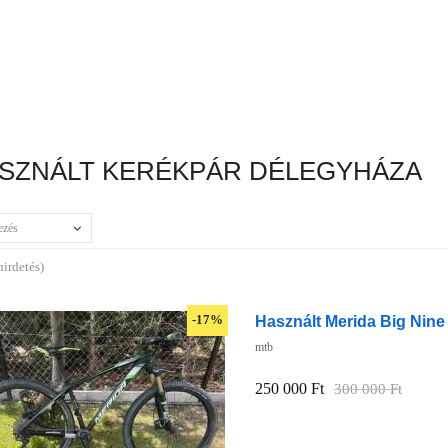
SZNÁLT KERÉKPÁR DÉLEGYHÁZA
ezés
hirdetés)
Használt Merida Big Nine
-17%
mtb
250 000 Ft
300 000 Ft