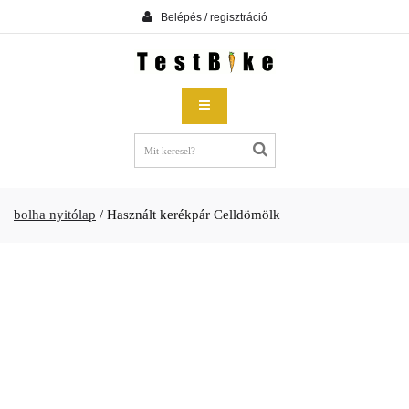
Belépés / regisztráció
bolha nyitólap
/
Használt kerékpár Celldömölk