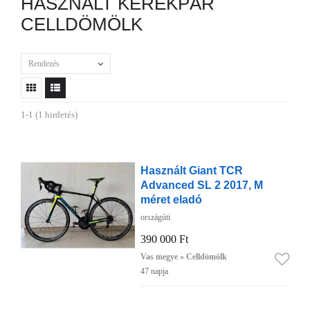
HASZNÁLT KERÉKPÁR
CELLDÖMÖLK
Rendezés
1-1 (1 hirdetés)
Használt Giant TCR
Advanced SL 2 2017, M
méret eladó
országúti
390 000 Ft
Vas megye » Celldömölk
47 napja