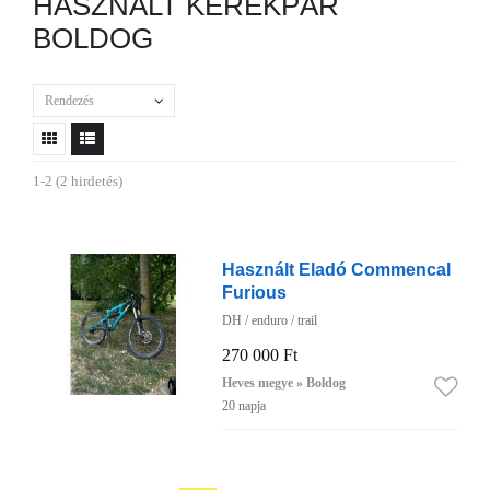
HASZNÁLT KERÉKPÁR
BOLDOG
Rendezés
1-2 (2 hirdetés)
Használt Eladó Commencal
Furious
DH / enduro / trail
270 000 Ft
Heves megye » Boldog
20 napja