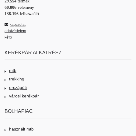
29.554
termék
60.806
vélemény
138.196
felhasználó
kapcsolat
adatvédelem
kéfix
KERÉKPÁR ALKATRÉSZ
mtb
trekking
országúti
városi kerékpár
BOLHAPIAC
használt mtb