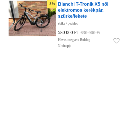
Bianchi T-Tronik X5 női
-8%
elektromos kerékpár,
szürke/fekete
ebike / pedelec
580 000 Ft
630 000 Ft
Heves megye » Boldog
3 hónapja