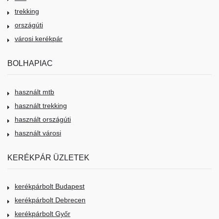
trekking
országúti
városi kerékpár
BOLHAPIAC
használt mtb
használt trekking
használt országúti
használt városi
KERÉKPÁR ÜZLETEK
kerékpárbolt Budapest
kerékpárbolt Debrecen
kerékpárbolt Győr