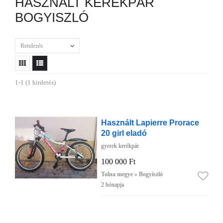
HASZNÁLT KERÉKPÁR
BOGYISZLÓ
Rendezés
1-1 (1 hirdetés)
Használt Lapierre Prorace
20 girl eladó
gyerek kerékpár
100 000 Ft
Tolna megye » Bogyiszló
2 hónapja