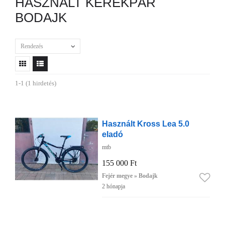
HASZNÁLT KERÉKPÁR
BODAJK
Rendezés
1-1 (1 hirdetés)
Használt Kross Lea 5.0
eladó
mtb
155 000 Ft
Fejér megye » Bodajk
2 hónapja