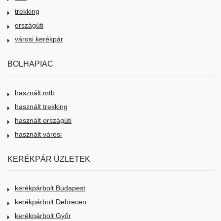
trekking
országúti
városi kerékpár
BOLHAPIAC
használt mtb
használt trekking
használt országúti
használt városi
KERÉKPÁR ÜZLETEK
kerékpárbolt Budapest
kerékpárbolt Debrecen
kerékpárbolt Győr