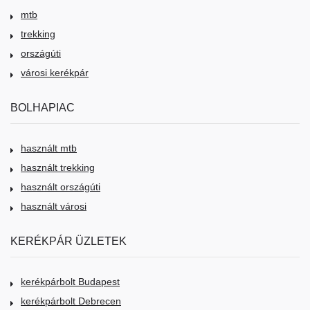
mtb
trekking
országúti
városi kerékpár
BOLHAPIAC
használt mtb
használt trekking
használt országúti
használt városi
KERÉKPÁR ÜZLETEK
kerékpárbolt Budapest
kerékpárbolt Debrecen