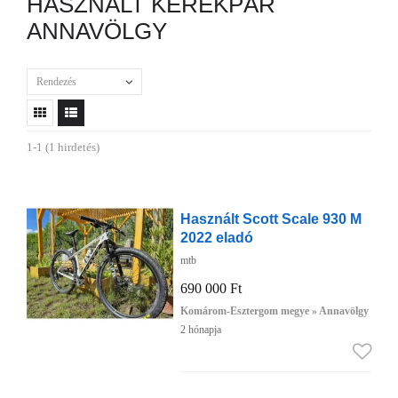
HASZNÁLT KERÉKPÁR
ANNAVÖLGY
Rendezés
1-1 (1 hirdetés)
Használt Scott Scale 930 M
2022 eladó
mtb
690 000 Ft
Komárom-Esztergom megye » Annavölgy
2 hónapja