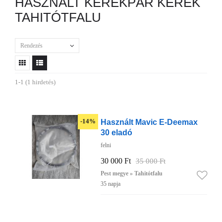
HASZNÁLT KERÉKPÁR KERÉK
TAHITÓTFALU
Rendezés
1-1 (1 hirdetés)
Használt Mavic E-Deemax
-14%
30 eladó
felni
30 000 Ft
35 000 Ft
Pest megye » Tahitótfalu
35 napja