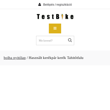
Belépés / regisztráció
bolha nyitólap
/
Használt kerékpár kerék Tahitótfalu