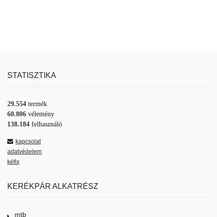
STATISZTIKA
29.554
termék
60.806
vélemény
138.184
felhasználó
kapcsolat
adatvédelem
kéfix
KERÉKPÁR ALKATRÉSZ
mtb