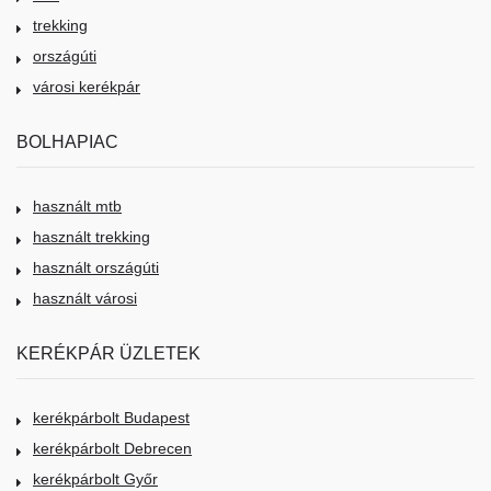
trekking
országúti
városi kerékpár
BOLHAPIAC
használt mtb
használt trekking
használt országúti
használt városi
KERÉKPÁR ÜZLETEK
kerékpárbolt Budapest
kerékpárbolt Debrecen
kerékpárbolt Győr