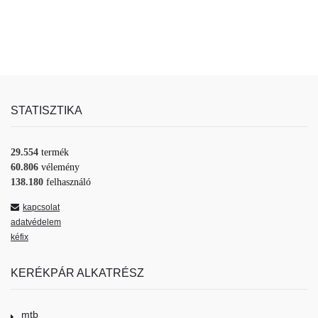
STATISZTIKA
29.554
termék
60.806
vélemény
138.180
felhasználó
kapcsolat
adatvédelem
kéfix
KERÉKPÁR ALKATRÉSZ
mtb