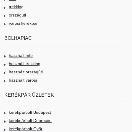
trekking
országúti
városi kerékpár
BOLHAPIAC
használt mtb
használt trekking
használt országúti
használt városi
KERÉKPÁR ÜZLETEK
kerékpárbolt Budapest
kerékpárbolt Debrecen
kerékpárbolt Győr