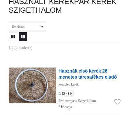
HASZNÁLT KERÉKPÁR KERÉK
SZIGETHALOM
Rendezés
1-1 (1 hirdetés)
Használt első kerék 26"
menetes tárcsafékes eladó
komplett kerék
4 000 Ft
Pest megye » Szigethalom
2 hónapja