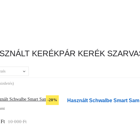
SZNÁLT KERÉKPÁR KERÉK SZARVA
ezés
hirdetés)
Használt Schwalbe Smart Sam
-20%
umi
 Ft
10 000 Ft