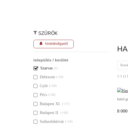
SZŰRŐK
hirdetésfigyelő
HA
település / kerület
Rend
Szarvas
(1)
1-1 (1 
Debrecen
(+20)
Győr
(+20)
Pécs
(+20)
külső g
Budapest XI.
(+17)
8 000
Budapest II.
(+16)
Székesfehérvár
(+16)