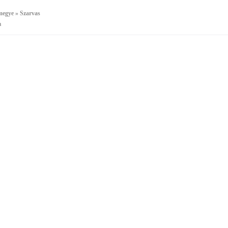
megye » Szarvas
a