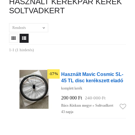
HASZNÁLT KERÉKPÁR KERÉK
SOLTVADKERT
Rendezés
1-1 (1 hirdetés)
Használt Mavic Cosmic SL-
-17%
45 TL disc kerékszett eladó
komplett kerék
200 000 Ft
240 000 Ft
Bács-Kiskun megye » Soltvadkert
43 napja