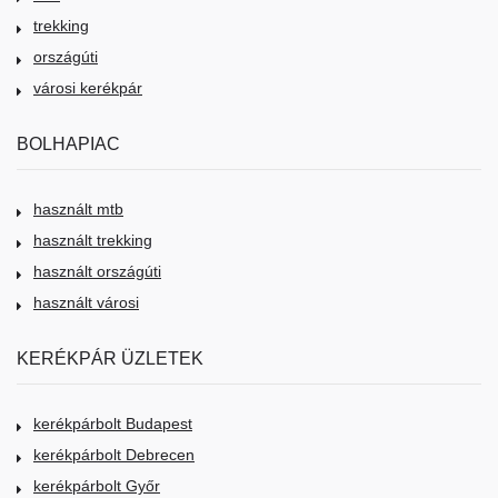
trekking
országúti
városi kerékpár
BOLHAPIAC
használt mtb
használt trekking
használt országúti
használt városi
KERÉKPÁR ÜZLETEK
kerékpárbolt Budapest
kerékpárbolt Debrecen
kerékpárbolt Győr