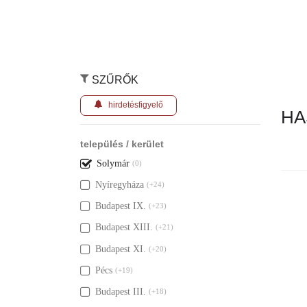
SZŰRŐK
hirdetésfigyelő
HA
település / kerület
Solymár
(0)
Nyíregyháza
(+24)
Nincs ily
Budapest IX.
(+23)
Budapest XIII.
(+21)
Budapest XI.
(+20)
Pécs
(+19)
Budapest III.
(+18)