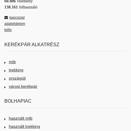
60.806
vélemény
138.161
felhasználó
kapcsolat
adatvédelem
kéfix
KERÉKPÁR ALKATRÉSZ
mtb
trekking
országúti
városi kerékpár
BOLHAPIAC
használt mtb
használt trekking