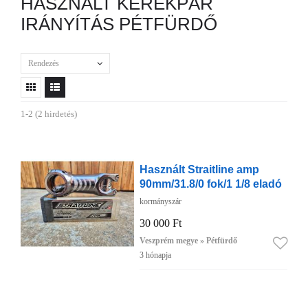
HASZNÁLT KERÉKPÁR
IRÁNYÍTÁS PÉTFÜRDŐ
Rendezés
1-2 (2 hirdetés)
Használt Straitline amp
90mm/31.8/0 fok/1 1/8 eladó
kormányszár
30 000 Ft
Veszprém megye » Pétfürdő
3 hónapja