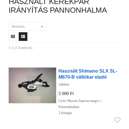
HASZNÁLT KERÉKPÁR
IRÁNYÍTÁS PANNONHALMA
Rendezés
1-1 (1 hirdetés)
Használt Shimano SLX SL-
M670-B váltókar eladó
váltókar
5 000 Ft
Győr-Moson-Sopron megye »
Pannonhalma
2 hónapja