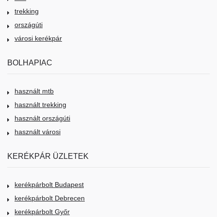
trekking
országúti
városi kerékpár
BOLHAPIAC
használt mtb
használt trekking
használt országúti
használt városi
KERÉKPÁR ÜZLETEK
kerékpárbolt Budapest
kerékpárbolt Debrecen
kerékpárbolt Győr