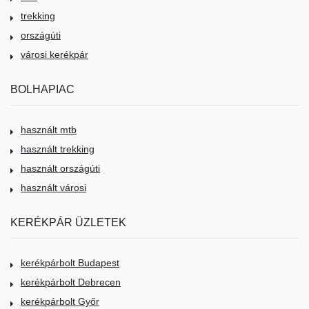
trekking
országúti
városi kerékpár
BOLHAPIAC
használt mtb
használt trekking
használt országúti
használt városi
KERÉKPÁR ÜZLETEK
kerékpárbolt Budapest
kerékpárbolt Debrecen
kerékpárbolt Győr