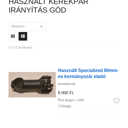
HASZNÁLT KERÉKPÁR
IRÁNYÍTÁS GÖD
Rendezés
1-1 (1 hirdetés)
Használt Specialized 80mm-
es kormányszár eladó
kormányszár
8 000 Ft
Pest megye » Göd
2 hónapja