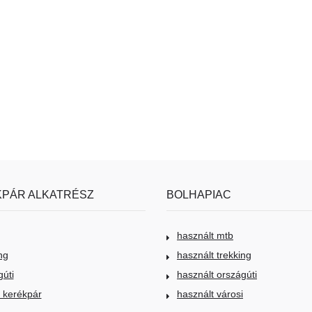
PÁR ALKATRÉSZ
BOLHAPIAC
használt mtb
ng
használt trekking
gúti
használt országúti
i kerékpár
használt városi