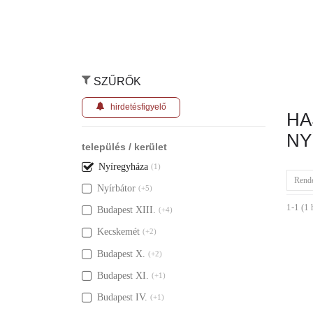
SZŰRŐK
hirdetésfigyelő
HA
NY
település / kerület
Nyíregyháza
(1)
Rend
Nyírbátor
(+5)
1-1 (1 
Budapest XIII.
(+4)
Kecskemét
(+2)
Budapest X.
(+2)
Budapest XI.
(+1)
Budapest IV.
(+1)