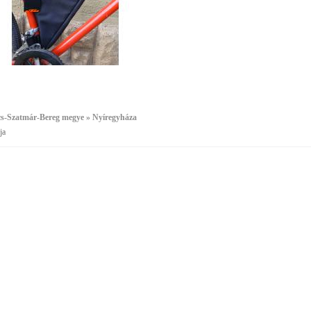
cs-Szatmár-Bereg megye » Nyíregyháza
ja