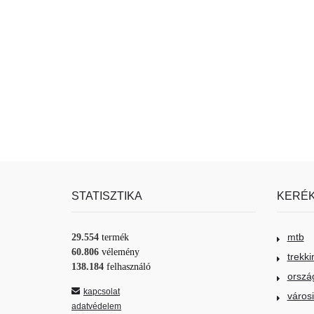
STATISZTIKA
KERÉK
mtb
29.554
termék
60.806
vélemény
trekki
138.184
felhasználó
orszá
kapcsolat
város
adatvédelem