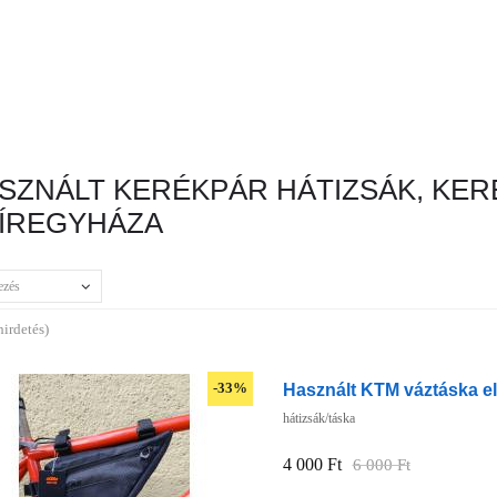
SZNÁLT KERÉKPÁR HÁTIZSÁK, KER
ÍREGYHÁZA
ezés
hirdetés)
Használt KTM váztáska e
-33%
hátizsák/táska
4 000 Ft
6 000 Ft