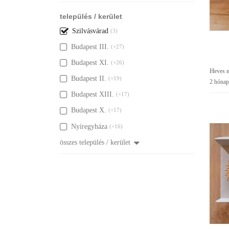
település / kerület
Szilvásvárad
(3)
Budapest III.
(+27)
Budapest XI.
(+26)
Heves m
Budapest II.
(+19)
2 hónap
Budapest XIII.
(+17)
Budapest X.
(+17)
Nyíregyháza
(+16)
összes település / kerület