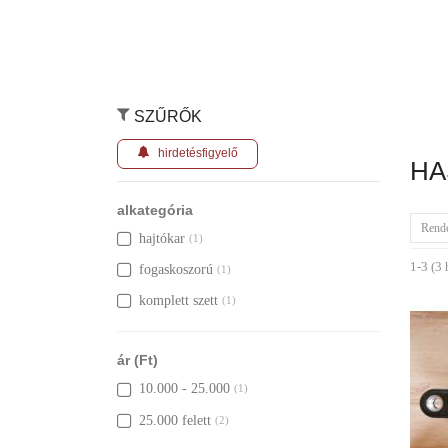
SZŰRŐK
hirdetésfigyelő
HA
alkategória
Rend
hajtókar
(1)
1-3 (3 
fogaskoszorú
(1)
komplett szett
(1)
ár (Ft)
10.000 - 25.000
(1)
25.000 felett
(2)