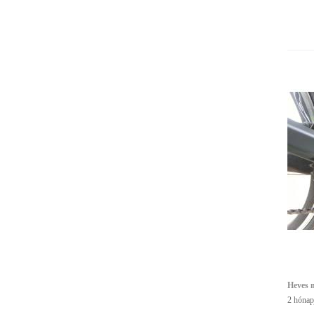
Heves m
2 hónap