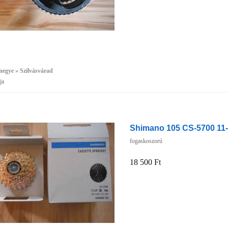
egye » Szilvásvárad
ja
Shimano 105 CS-5700 11-2
fogaskoszorú
18 500 Ft