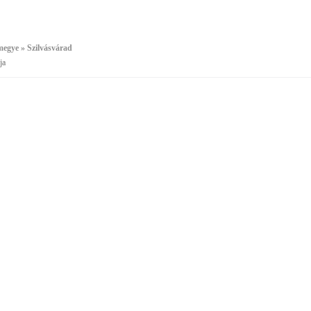
egye » Szilvásvárad
ja