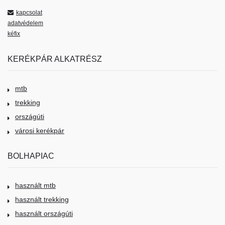
kapcsolat
adatvédelem
kéfix
KERÉKPÁR ALKATRÉSZ
mtb
trekking
országúti
városi kerékpár
BOLHAPIAC
használt mtb
használt trekking
használt országúti