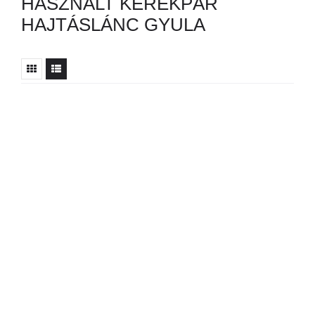
HASZNÁLT KERÉKPÁR
HAJTÁSLÁNC GYULA
Nincs ilyen hirdetés