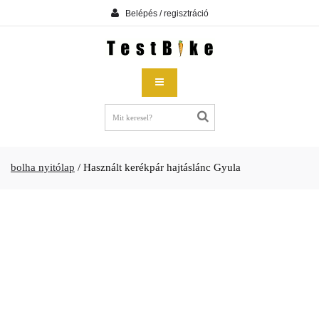
Belépés / regisztráció
bolha nyitólap
/
Használt kerékpár hajtáslánc Gyula