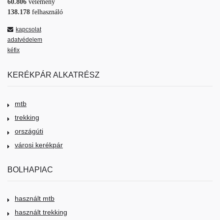
60.806
vélemény
138.178
felhasználó
kapcsolat
adatvédelem
kéfix
KERÉKPÁR ALKATRÉSZ
mtb
trekking
országúti
városi kerékpár
BOLHAPIAC
használt mtb
használt trekking