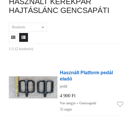
HASZNÁLT KERÉKPÁR
HAJTÁSLÁNC GENCSAPÁTI
Rendezés
1-2 (2 hirdetés)
Használt Platform pedál
eladó
pedál
4 900 Ft
Vas megye » Gencsapáti
32 napja