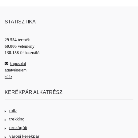
STATISZTIKA
29.554
termék
60.806
vélemény
138.158
felhasználó
kapcsolat
adatvédelem
kéfix
KERÉKPÁR ALKATRÉSZ
mtb
trekking
országúti
városi kerékpár