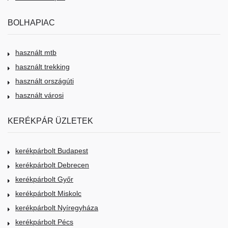
BOLHAPIAC
használt mtb
használt trekking
használt országúti
használt városi
KERÉKPÁR ÜZLETEK
kerékpárbolt Budapest
kerékpárbolt Debrecen
kerékpárbolt Győr
kerékpárbolt Miskolc
kerékpárbolt Nyíregyháza
kerékpárbolt Pécs