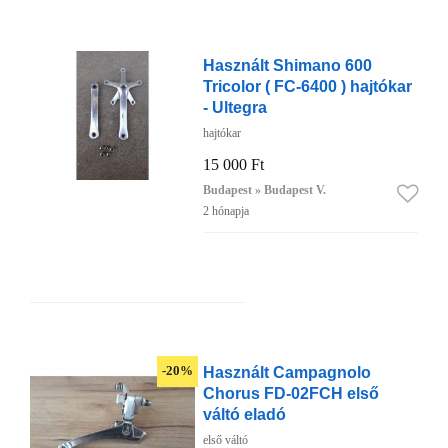
Használt Shimano 600
Tricolor ( FC-6400 ) hajtókar
- Ultegra
hajtókar
15 000 Ft
Budapest » Budapest V.
2 hónapja
Használt Campagnolo
-20%
Chorus FD-02FCH első
váltó eladó
első váltó