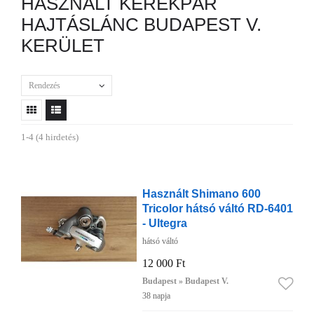
HASZNÁLT KERÉKPÁR
HAJTÁSLÁNC BUDAPEST V.
KERÜLET
Rendezés
1-4 (4 hirdetés)
Használt Shimano 600
Tricolor hátsó váltó RD-6401
- Ultegra
hátsó váltó
12 000 Ft
Budapest » Budapest V.
38 napja