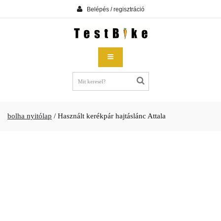
Belépés / regisztráció
bolha nyitólap
/
Használt kerékpár hajtáslánc Attala