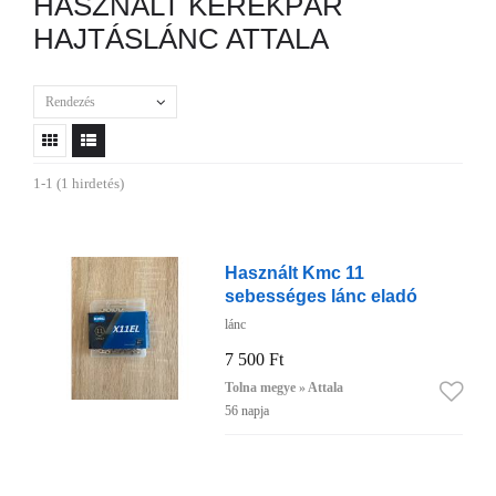
HASZNÁLT KERÉKPÁR
HAJTÁSLÁNC ATTALA
Rendezés
1-1 (1 hirdetés)
Használt Kmc 11
sebességes lánc eladó
lánc
7 500 Ft
Tolna megye » Attala
56 napja