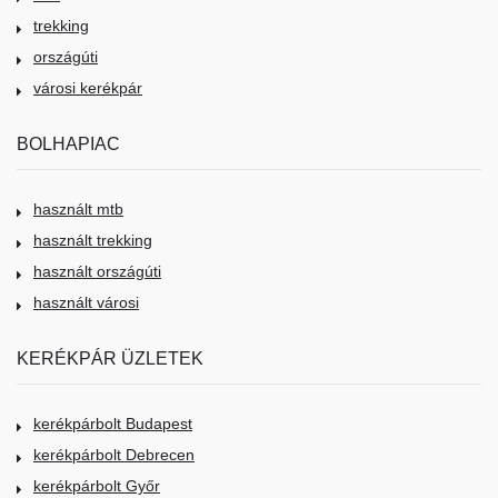
trekking
országúti
városi kerékpár
BOLHAPIAC
használt mtb
használt trekking
használt országúti
használt városi
KERÉKPÁR ÜZLETEK
kerékpárbolt Budapest
kerékpárbolt Debrecen
kerékpárbolt Győr