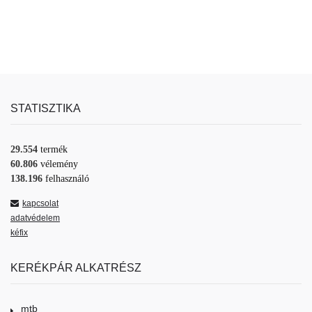
STATISZTIKA
29.554
termék
60.806
vélemény
138.196
felhasználó
kapcsolat
adatvédelem
kéfix
KERÉKPÁR ALKATRÉSZ
mtb