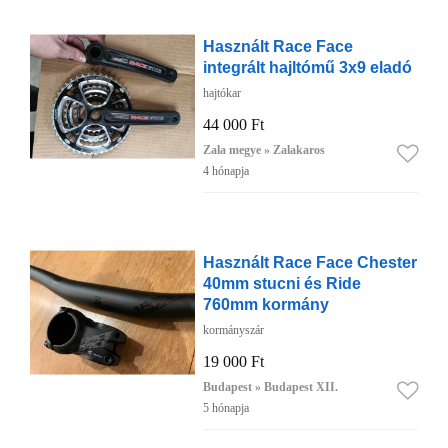
Használt Race Face
integrált hajltómű 3x9 eladó
hajtókar
44 000 Ft
Zala megye » Zalakaros
4 hónapja
Használt Race Face Chester
40mm stucni és Ride
760mm kormány
kormányszár
19 000 Ft
Budapest » Budapest XII.
5 hónapja