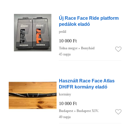
Új Race Face Ride platform
pedálok eladó
pedál
10 000 Ft
Tolna megye » Bonyhád
45 napja
Használt Race Face Atlas
DH/FR kormány eladó
kormány
10 000 Ft
Budapest » Budapest XIV.
49 napja