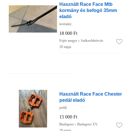
Használt Race Face Mtb
kormány és befogó 35mm
eladó
kormány
18 000 Ft
Fejér megye » Székesfehérvár
20 napja
Használt Race Face Chester
pedál eladó
pedál
15 000 Ft
Budapest » Budapest XV.
29 napja