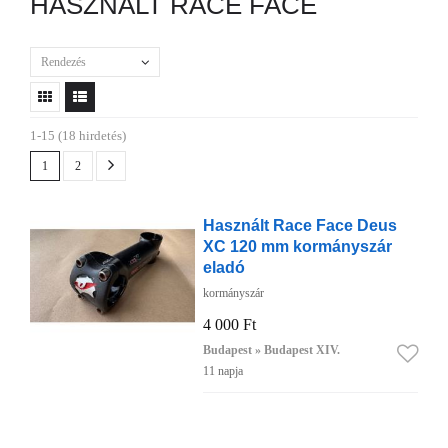
HASZNÁLT RACE FACE
Rendezés
1-15 (18 hirdetés)
1
2
Használt Race Face Deus
XC 120 mm kormányszár
eladó
kormányszár
4 000 Ft
Budapest » Budapest XIV.
11 napja