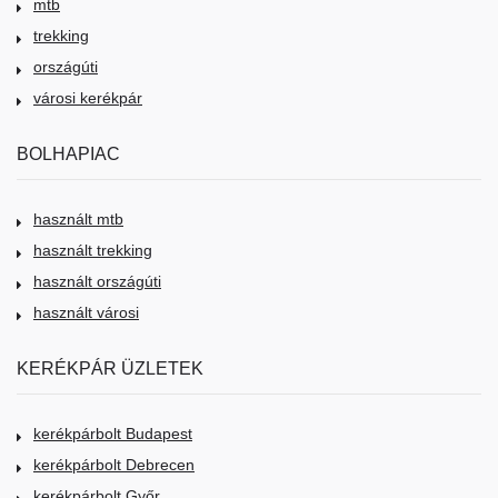
mtb
trekking
országúti
városi kerékpár
BOLHAPIAC
használt mtb
használt trekking
használt országúti
használt városi
KERÉKPÁR ÜZLETEK
kerékpárbolt Budapest
kerékpárbolt Debrecen
kerékpárbolt Győr