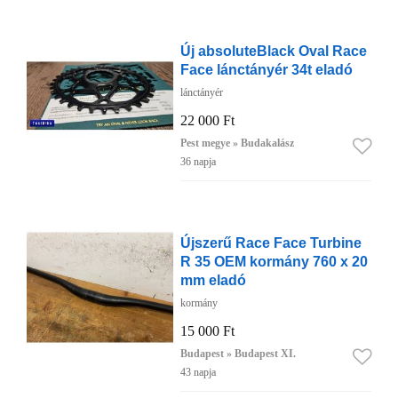
Új absoluteBlack Oval Race
Face lánctányér 34t eladó
lánctányér
22 000 Ft
Pest megye » Budakalász
36 napja
Újszerű Race Face Turbine
R 35 OEM kormány 760 x 20
mm eladó
kormány
15 000 Ft
Budapest » Budapest XI.
43 napja