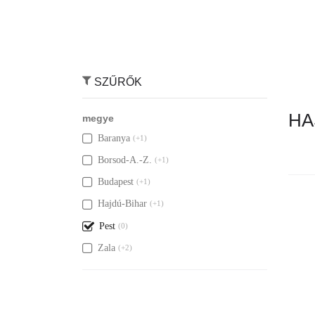
SZŰRŐK
HA
megye
Baranya
(+1)
Borsod-A.-Z.
(+1)
Budapest
(+1)
Hajdú-Bihar
(+1)
Nincs ily
Pest
(0)
Zala
(+2)