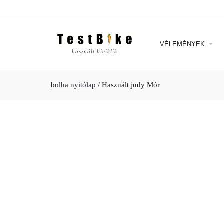
VÉLEMÉNYEK
használt biciklik
bolha nyitólap
/
Használt judy Mór