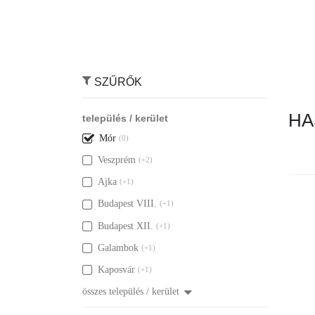
SZŰRŐK
HA
település / kerület
Mór
(0)
Veszprém
(+2)
Ajka
(+1)
Budapest VIII.
(+1)
Nincs ily
Budapest XII.
(+1)
Galambok
(+1)
Kaposvár
(+1)
összes település / kerület