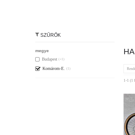
SZŰRŐK
HA
megye
Budapest
(+1)
Komárom-E.
Rend
(1)
1-1 (1 