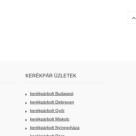
KERÉKPÁR ÜZLETEK
kerékpárbolt Budapest
kerékpárbolt Debrecen
kerékpárbolt Győr
kerékpárbolt Miskolc
kerékpárbolt Nyíregyháza