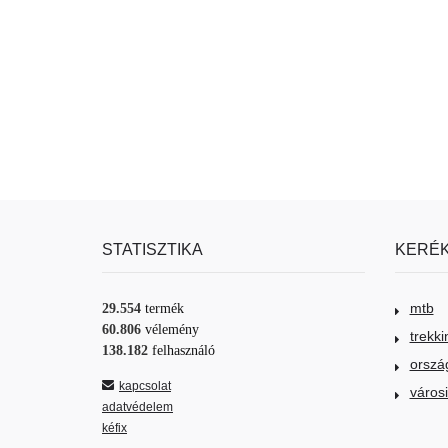
STATISZTIKA
KERÉK
mtb
29.554
termék
60.806
vélemény
trekki
138.182
felhasználó
orszá
kapcsolat
város
adatvédelem
kéfix