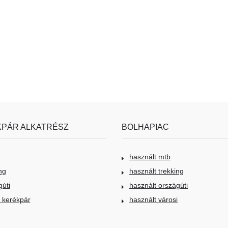
PÁR ALKATRÉSZ
BOLHAPIAC
használt mtb
ng
használt trekking
gúti
használt országúti
i kerékpár
használt városi