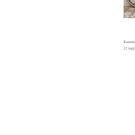
Komáro
22 napj