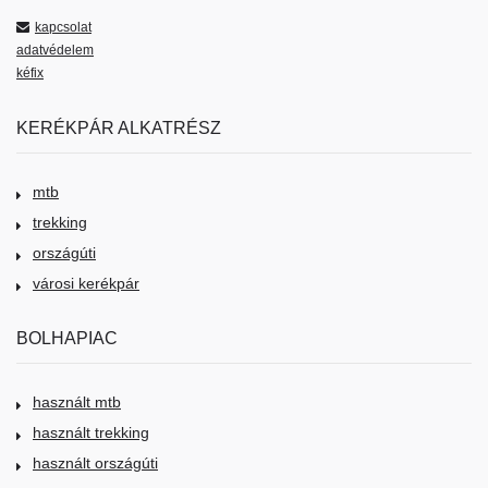
kapcsolat
adatvédelem
kéfix
KERÉKPÁR ALKATRÉSZ
mtb
trekking
országúti
városi kerékpár
BOLHAPIAC
használt mtb
használt trekking
használt országúti