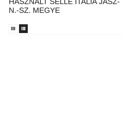
HASZNÁLT SELLE ITALIA JÁSZ-
N.-SZ. MEGYE
Nincs ilyen hirdetés