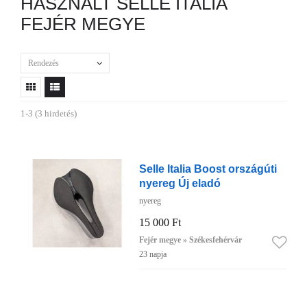
HASZNÁLT SELLE ITALIA
FEJÉR MEGYE
Rendezés
1-3 (3 hirdetés)
Selle Italia Boost országúti
nyereg Új eladó
nyereg
15 000 Ft
Fejér megye » Székesfehérvár
23 napja