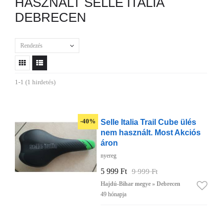
HASZNÁLT SELLE ITALIA
DEBRECEN
Rendezés
1-1 (1 hirdetés)
Selle Italia Trail Cube ülés
-40%
nem használt. Most Akciós
áron
nyereg
5 999 Ft
9 999 Ft
Hajdú-Bihar megye » Debrecen
49 hónapja