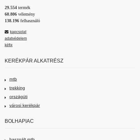
29.554
termék
60.806
vélemény
138.196
felhasználó
kapcsolat
adatvédelem
kéfix
KERÉKPÁR ALKATRÉSZ
mtb
trekking
országúti
városi kerékpár
BOLHAPIAC
használt mtb