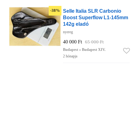
Selle Italia SLR Carbonio
-38%
Boost Superflow L1-145mm
142g eladó
nyereg
40 000 Ft
65 000 Ft
Budapest » Budapest XIV.
2 hónapja