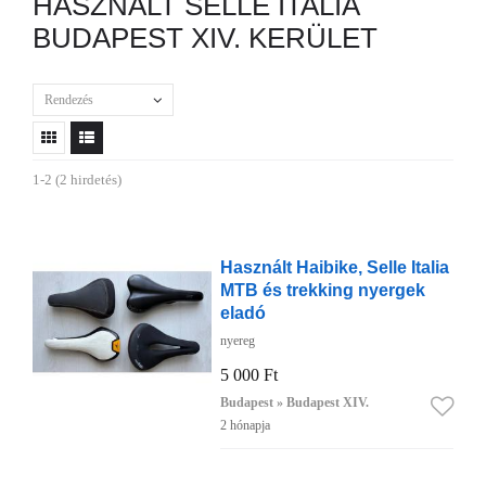
HASZNÁLT SELLE ITALIA
BUDAPEST XIV. KERÜLET
Rendezés
1-2 (2 hirdetés)
Használt Haibike, Selle Italia
MTB és trekking nyergek
eladó
nyereg
5 000 Ft
Budapest » Budapest XIV.
2 hónapja