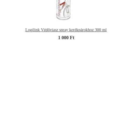
Logilink Védőviasz spray kerékpárokhoz 300 ml
1 000 Ft