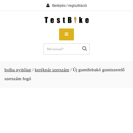
Belépés / regisztráció
bolha nyitólap
/
kerékpár szerszám
/
Új gumifelrakó gumiszerelő
szerszám fogó