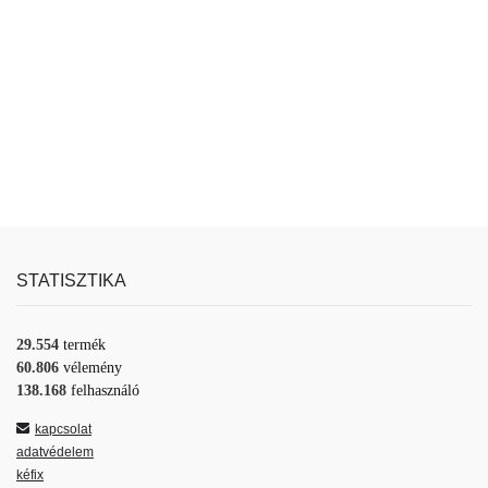
STATISZTIKA
29.554
termék
60.806
vélemény
138.168
felhasználó
kapcsolat
adatvédelem
kéfix