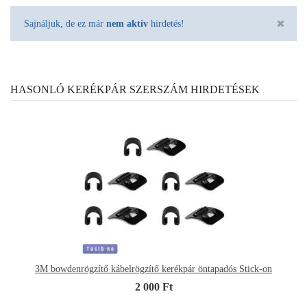
Sajnáljuk, de ez már
nem aktív
hirdetés!
HASONLÓ KERÉKPÁR SZERSZÁM HIRDETÉSEK
3M bowdenrögzítő kábelrögzítő kerékpár öntapadós Stick-on
2 000 Ft