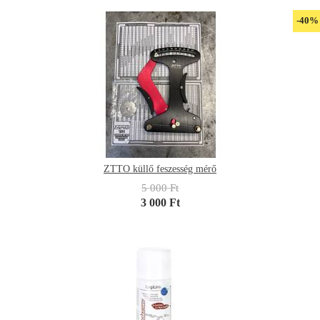
-40%
ZTTO küllő feszesség mérő
5 000 Ft
3 000 Ft