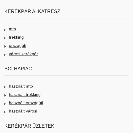
KERÉKPÁR ALKATRÉSZ
mtb
trekking
országúti
városi kerékpár
BOLHAPIAC
használt mtb
használt trekking
használt országúti
használt városi
KERÉKPÁR ÜZLETEK