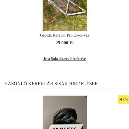
Gepida Karaton Pro 26-os váz
25 000 Ft
JustBala összes hirdetése
HASONLÓ KERÉKPÁR SISAK HIRDETÉSEK
-17%