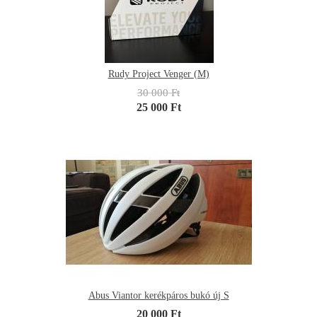
Rudy Project Venger (M)
30 000 Ft
25 000 Ft
Abus Viantor kerékpáros bukó új S
20 000 Ft