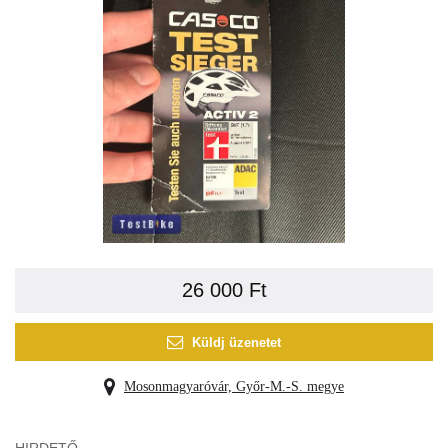
26 000 Ft
Küldj üzenetet
Mosonmagyaróvár, Győr-M.-S. megye
HIRDETŐ