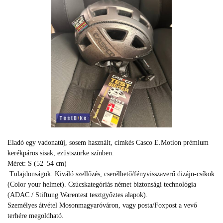
Eladó egy vadonatúj, sosem használt, címkés Casco E.Motion prémium
kerékpáros sisak, ezüstszürke színben.
Méret: S (52–54 cm)
Tulajdonságok: Kiváló szellőzés, cserélhető/fényvisszaverő dizájn-csíkok
(Color your helmet). Csúcskategóriás német biztonsági technológia
(ADAC / Stiftung Warentest tesztgyőztes alapok).
Személyes átvétel Mosonmagyaróváron, vagy posta/Foxpost a vevő
terhére megoldható.