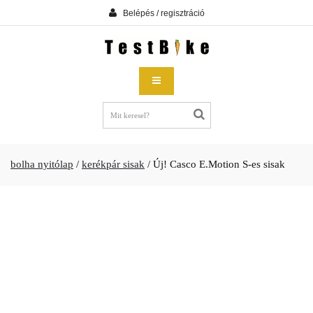
Belépés / regisztráció
bolha nyitólap
/
kerékpár sisak
/
Új! Casco E.Motion S-es sisak