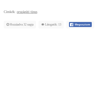
Címkék:
országúti típus
Hozzáadva 32 napja
Látogatók: 13
Megosztom