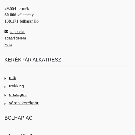
29.554
termék
60.806
vélemény
138.171
felhasználó
kapcsolat
adatvédelem
kéfix
KERÉKPÁR ALKATRÉSZ
mtb
trekking
országúti
városi kerékpár
BOLHAPIAC