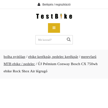
Belépés / regisztráció
bolha nyitólap
/
ebike kerékpár, pedelec kerékpár
/
merevfarú
MTB ebike / pedelec
/
ÚJ Prémium Conway Bosch CX 750wh
ebike Rock Shox Air légrugó