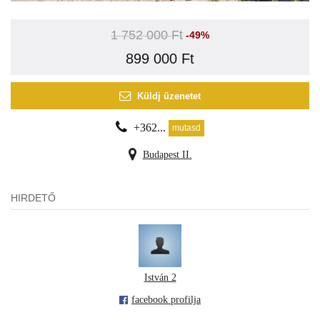
1 752 000 Ft
-49%
899 000 Ft
Küldj üzenetet
+362...
mutasd
Budapest II.
HIRDETŐ
István 2
facebook profilja