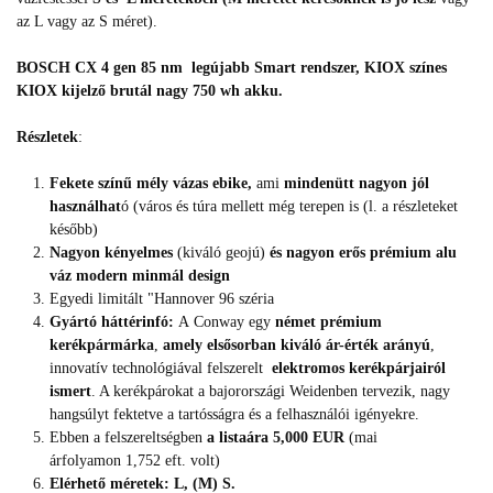
az L vagy az S méret).
BOSCH CX 4 gen 85 nm legújabb Smart rendszer, KIOX színes
KIOX kijelző brutál nagy 750 wh akku.
Részletek
:
Fekete színű mély vázas ebike,
ami
mindenütt nagyon jól
használhat
ó (város és túra mellett még terepen is (l. a részleteket
később)
Nagyon kényelmes
(kiváló geojú)
és nagyon erős prémium alu
váz modern minmál design
Egyedi limitált "Hannover 96 széria
Gyártó háttérinfó:
A Conway egy
német prémium
kerékpármárka
,
amely elsősorban kiváló ár-érték arányú
,
innovatív technológiával felszerelt
elektromos kerékpárjairól
ismert
. A kerékpárokat a bajorországi Weidenben tervezik, nagy
hangsúlyt fektetve a tartósságra és a felhasználói igényekre.
Ebben a felszereltségben
a listaára 5,000 EUR
(mai
árfolyamon 1,752 eft. volt)
Elérhető méretek: L, (M) S.