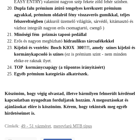
EASY ENTRY) valamint nagyon szép fekete zöld fehér színben.
Dupla falu prémium átütő tengelyes kerékszett prémium
agyakkal, prémium oldalról fény visszaverős gumikkal, teljes
felszereltségben
(akkuról üzemelő világítás, sárvédő, kitámasztó és
vázhoz integrált nagyon erős csomagtartó, csengő )
Minőségi fém prizmás taposó pedállal
Erős és nagyon megbízható
hidraulikus tárcsafékekkel
Kijelző és vezérlés: Bosch KIOX 300!!!!, amely színes kijelző és
kormánykapcsoló is színes
(ez is prémium szint - nem minden
ebike-re raknak ilyet.
TOP kormánycsapágy (a tűpontos irányításért)
Egyéb prémium kategóriás alkatrészek.
Köszönöm, hogy végig olvastad, illetve bármilyen felmerült kérdéssel
kapcsolatban nyugodtan forduljatok hozzám. A megosztásokat és
ajánlásokat előre is köszönöm. Kérem, hogy tekintsék meg egyéb
hirdetéseimet is.
Címkék:
49 - 51 vázméret
,
merevfarú MTB típus