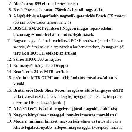
Akciós ára: 899 eft
(kp fizetés esetén)
Bosch Power tube smart
750wh ás brutál nagy akku
A legújabb és
a legerősebb negyedik gererációs Bosch CX motor
(85 nm 600w csúcs teljesítmény!!)
BOSCH SMART rendszer! Nagyon magas lopásvédelmi
biztonság és mobilról állítható szolgáltatások.
Nagyon nagy háttérrel rendelkező BOSH rendszer (mindenütt van
szerviz, és érteknek is a szervizek a karbantartáshoz, és
nagyon jól
tartják a BOSCH ebikok az árukat
.
Színes KIOX 300 as kijelző
Kormányról irányítható
Dropper
Brutál erős 29-es MTB kerék
és
prémium MTB GUMI ami
több funkciós szóval
aszfalton is
kiváló
Brutál erős Rock Shox Recon levegős és átütő tengelyes eMTB
villa
(szóval ezzel a bicóval tényleg nyugodtan mehetsz terepre is
(azért ne DH-ra használjátok:-)
A hátsó kerék is átütő tengelyes! (jóval nagyobb stabilitás)
Nagyon kényelmes nyereggel, tenyértámasztós maroklattal
Modern minimál kinézet,
nagyon kényelmes és tartós alu váz
a
lehető legalacsonyabb átlépési magassággal
(középcső nincs is