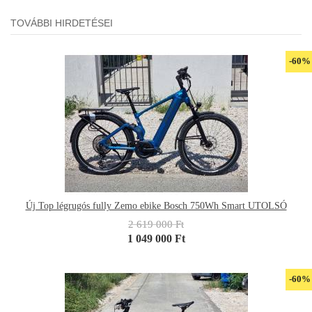
TOVÁBBI HIRDETÉSEI
-60%
Új Top légrugós fully Zemo ebike Bosch 750Wh Smart UTOLSÓ
2 619 000 Ft
1 049 000 Ft
-60%