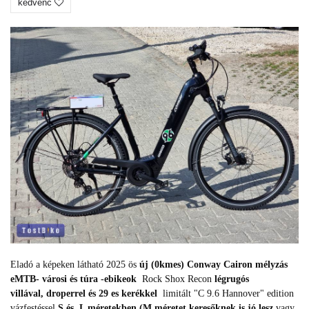
kedvenc
Eladó a képeken látható 2025 ös
új (0kmes)
Conway Cairon mélyzás
eMTB- városi és túra -ebikeok
Rock Shox Recon
légrugós
villával, droperrel és 29 es kerékkel
limitált "C 9.6 Hannover" edition
vázfestéssel
S és L méretekben (M méretet keresőknek is jó lesz
vagy