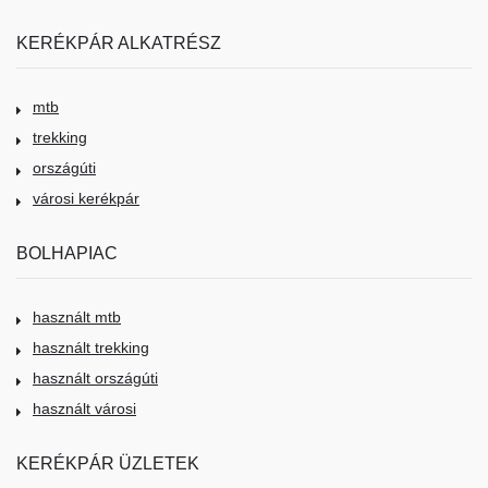
KERÉKPÁR ALKATRÉSZ
mtb
trekking
országúti
városi kerékpár
BOLHAPIAC
használt mtb
használt trekking
használt országúti
használt városi
KERÉKPÁR ÜZLETEK