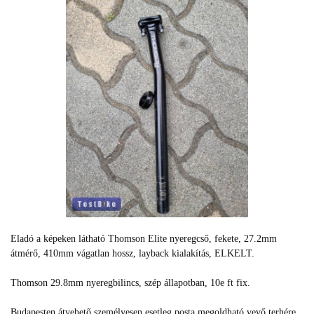
Eladó a képeken látható Thomson Elite nyeregcső, fekete, 27.2mm
átmérő, 410mm vágatlan hossz, layback kialakítás, ELKELT.
Thomson 29.8mm nyeregbilincs, szép állapotban, 10e ft fix.
Budapesten átvehető személyesen esetleg posta megoldható vevő terhére