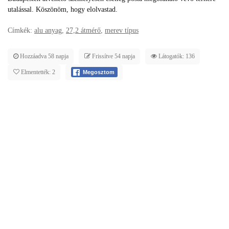
utalással. Köszönöm, hogy elolvastad.
Címkék:
alu anyag
,
27,2 átmérő
,
merev típus
Hozzáadva 58 napja
Frissítve 54 napja
Látogatók: 136
Elmentették: 2
Megosztom