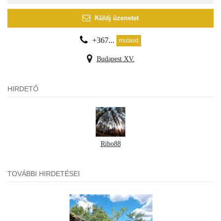
Küldj üzenetet
+367...
mutasd
Budapest XV.
HIRDETŐ
Ribo88
TOVÁBBI HIRDETÉSEI