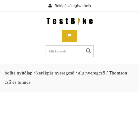
Belépés / regisztráció
bolha nyitólap
/
kerékpár nyeregcső
/
alu nyeregcső
/
Thomson
cső és bilincs