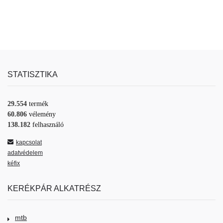
STATISZTIKA
29.554
termék
60.806
vélemény
138.182
felhasználó
kapcsolat
adatvédelem
kéfix
KERÉKPÁR ALKATRÉSZ
mtb