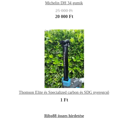
Michelin DH 34 gumik
25 000 Ft
20 000 Ft
Thomson Elite és Specialized carbon és SDG nyeregcső
1 Ft
Ribo88 összes hirdetése