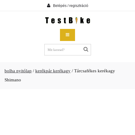
Belépés / regisztráció
bolha nyitólap
/
kerékpár kerékagy
/
Tárcsafékes kerékagy
Shimano