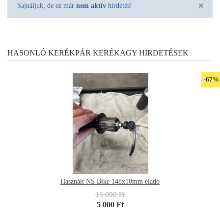
Sajnáljuk, de ez már
nem aktív
hirdetés!
HASONLÓ KERÉKPÁR KERÉKAGY HIRDETÉSEK
-67%
Használt NS Bike 148x10mm eladó
15 000 Ft
5 000 Ft