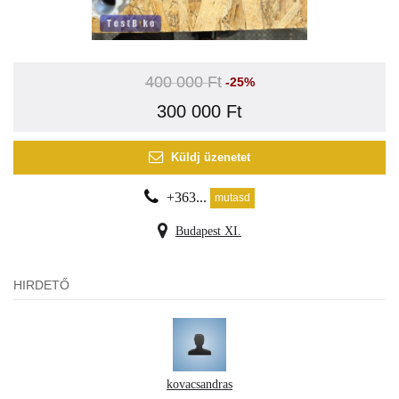
400 000 Ft
-25%
300 000 Ft
Küldj üzenetet
+363...
mutasd
Budapest XI.
HIRDETŐ
kovacsandras