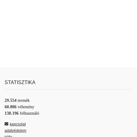
STATISZTIKA
29.554
termék
60.806
vélemény
138.196
felhasználó
kapcsolat
adatvédelem
kéfix