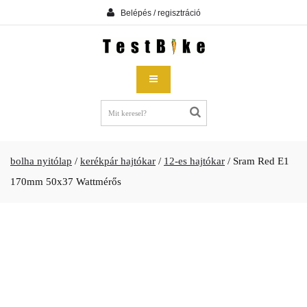
Belépés / regisztráció
bolha nyitólap
/
kerékpár hajtókar
/
12-es hajtókar
/
Sram Red E1
170mm 50x37 Wattmérős