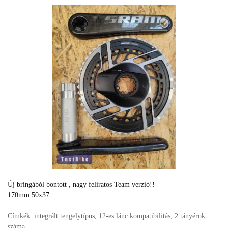
Új bringából bontott , nagy feliratos Team verzió!!
170mm 50x37.
Címkék:
integrált tengelytípus
,
12-es lánc kompatibilitás
,
2 tányérok
száma