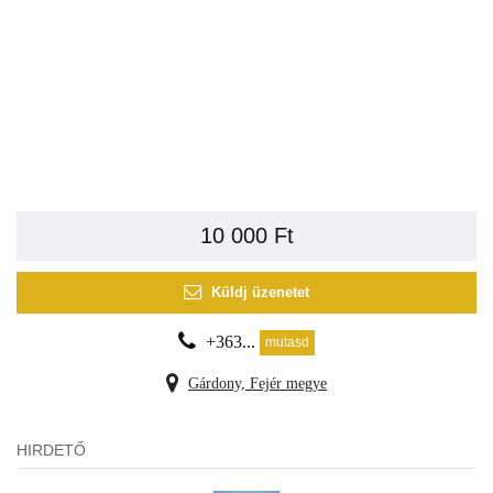
10 000 Ft
Küldj üzenetet
+363...
mutasd
Gárdony, Fejér megye
HIRDETŐ