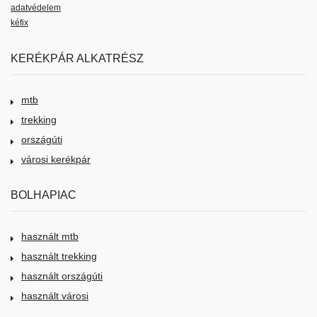
adatvédelem
kéfix
KERÉKPÁR ALKATRÉSZ
mtb
trekking
országúti
városi kerékpár
BOLHAPIAC
használt mtb
használt trekking
használt országúti
használt városi