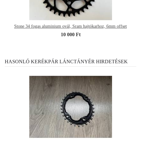
Stone 34 fogas aluminium ovál, Sram hajtókarhoz, 6mm offset
10 000 Ft
HASONLÓ KERÉKPÁR LÁNCTÁNYÉR HIRDETÉSEK