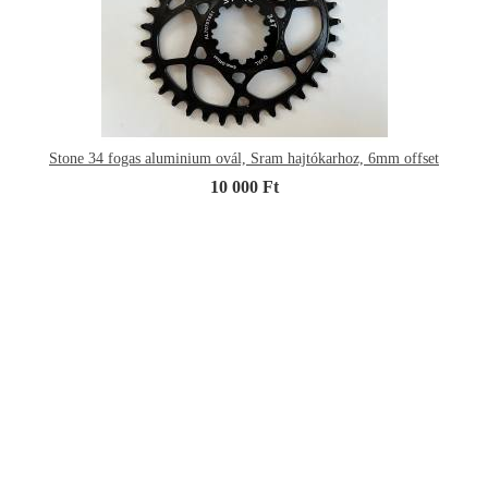
Stone 34 fogas aluminium ovál, Sram hajtókarhoz, 6mm offset
10 000 Ft