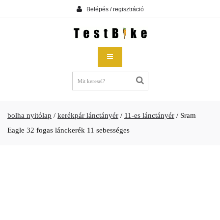
Belépés / regisztráció
bolha nyitólap
/
kerékpár lánctányér
/
11-es lánctányér
/
Sram
Eagle 32 fogas lánckerék 11 sebességes