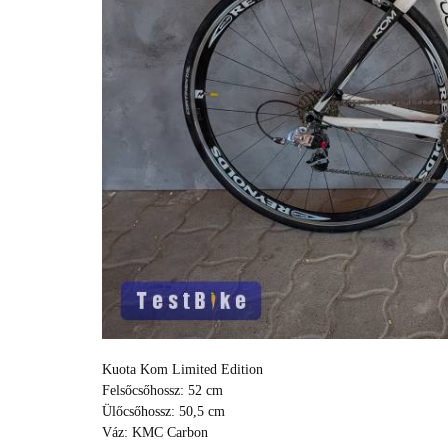
Kuota Kom Limited Edition
Felsőcsőhossz: 52 cm
Ülőcsőhossz: 50,5 cm
Váz: KMC Carbon