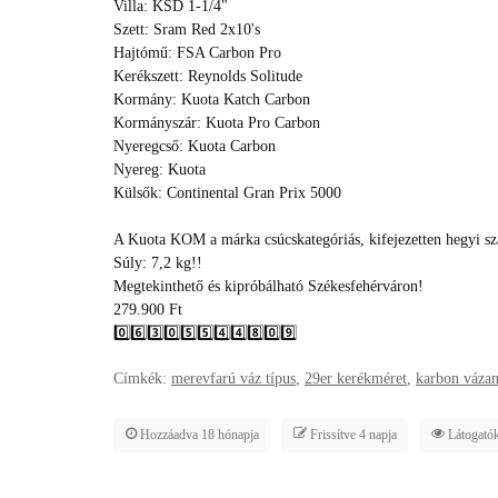
Villa: KSD 1-1/4"
Szett: Sram Red 2x10's
Hajtómű: FSA Carbon Pro
Kerékszett: Reynolds Solitude
Kormány: Kuota Katch Carbon
Kormányszár: Kuota Pro Carbon
Nyeregcső: Kuota Carbon
Nyereg: Kuota
Külsők: Continental Gran Prix 5000
A Kuota KOM a márka csúcskategóriás, kifejezetten hegyi sza
Súly: 7,2 kg!!
Megtekinthető és kipróbálható Székesfehérváron!
279.900 Ft
0️⃣6️⃣3️⃣0️⃣5️⃣5️⃣4️⃣4️⃣8️⃣0️⃣9️⃣
Címkék:
merevfarú váz típus
,
29er kerékméret
,
karbon váza
Hozzáadva 18 hónapja
Frissítve 4 napja
Látogatók