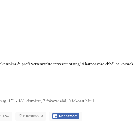
kaszokra és profi versenyzésre tervezett országúti karbonváza ebből az korszak
nyag
,
17" - 18" vázméret
,
3 fokozat elöl
,
9 fokozat hátul
: 1247
Elmentették: 8
Megosztom