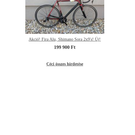
Akció! Fira Alu, Shimano Sora 2x9's! Új!
199 900 Ft
Céci összes hirdetése