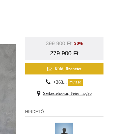
399 900 Ft
-30%
279 900 Ft
Küldj üzenetet
+363...
mutasd
Székesfehérvár, Fejér megye
HIRDETŐ