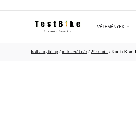
VÉLEMÉNYEK
használt biciklik
bolha nyitólap
/
mtb kerékpár
/
29er mtb
/
Kuota Kom Li