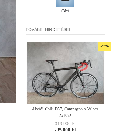
Céci
TOVÁBBI HIRDETÉSEI
-27%
Akció! Colli D57, Campagnolo Veloce
2x10's!
319 900 Ft
235 000 Ft