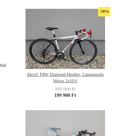
-50%
ból.
Akció! FRW Diamond Heights, Campagnolo
Veloce 2x10's!
399 900 Ft
199 900 Ft